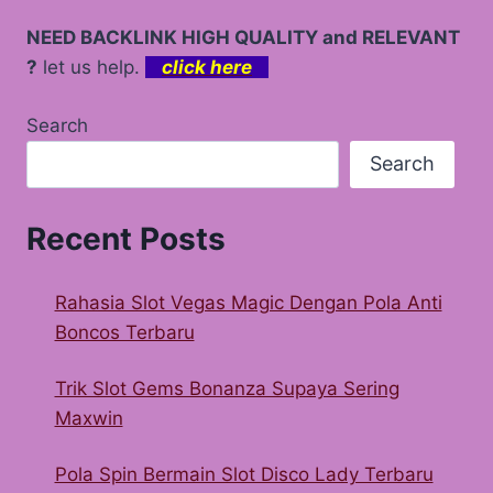
NEED BACKLINK HIGH QUALITY and RELEVANT
?
let us help.
click here
Search
Search
Recent Posts
Rahasia Slot Vegas Magic Dengan Pola Anti
Boncos Terbaru
Trik Slot Gems Bonanza Supaya Sering
Maxwin
Pola Spin Bermain Slot Disco Lady Terbaru