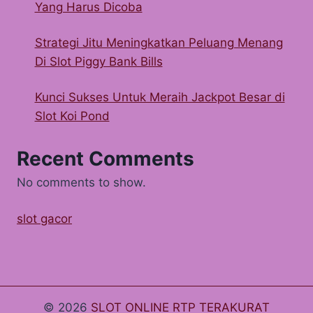
Yang Harus Dicoba
Strategi Jitu Meningkatkan Peluang Menang
Di Slot Piggy Bank Bills
Kunci Sukses Untuk Meraih Jackpot Besar di
Slot Koi Pond
Recent Comments
No comments to show.
slot gacor
© 2026
SLOT ONLINE RTP TERAKURAT