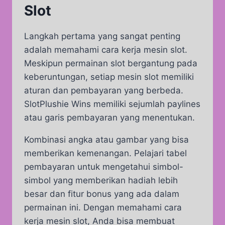
Slot
Langkah pertama yang sangat penting
adalah memahami cara kerja mesin slot.
Meskipun permainan slot bergantung pada
keberuntungan, setiap mesin slot memiliki
aturan dan pembayaran yang berbeda.
SlotPlushie Wins memiliki sejumlah paylines
atau garis pembayaran yang menentukan.
Kombinasi angka atau gambar yang bisa
memberikan kemenangan. Pelajari tabel
pembayaran untuk mengetahui simbol-
simbol yang memberikan hadiah lebih
besar dan fitur bonus yang ada dalam
permainan ini. Dengan memahami cara
kerja mesin slot, Anda bisa membuat