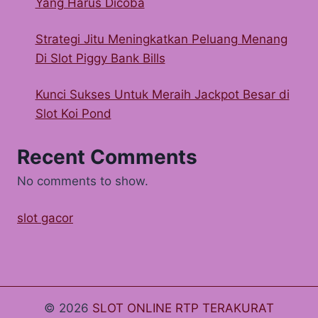
Yang Harus Dicoba
Strategi Jitu Meningkatkan Peluang Menang
Di Slot Piggy Bank Bills
Kunci Sukses Untuk Meraih Jackpot Besar di
Slot Koi Pond
Recent Comments
No comments to show.
slot gacor
© 2026
SLOT ONLINE RTP TERAKURAT