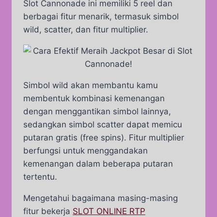
Slot Cannonade ini memiliki 5 reel dan
berbagai fitur menarik, termasuk simbol
wild, scatter, dan fitur multiplier.
Simbol wild akan membantu kamu
membentuk kombinasi kemenangan
dengan menggantikan simbol lainnya,
sedangkan simbol scatter dapat memicu
putaran gratis (free spins). Fitur multiplier
berfungsi untuk menggandakan
kemenangan dalam beberapa putaran
tertentu.
Mengetahui bagaimana masing-masing
fitur bekerja
SLOT ONLINE RTP