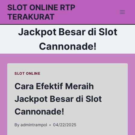
Skip
SLOT ONLINE RTP
to
TERAKURAT
content
Jackpot Besar di Slot
Cannonade!
SLOT ONLINE
Cara Efektif Meraih
Jackpot Besar di Slot
Cannonade!
By
admintrampol
04/22/2025