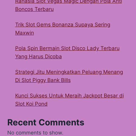
Rahasia Slot Vegas Magic Dengan Pola Anti
Boncos Terbaru
Trik Slot Gems Bonanza Supaya Sering
Maxwin
Pola Spin Bermain Slot Disco Lady Terbaru
Yang Harus Dicoba
Strategi Jitu Meningkatkan Peluang Menang
Di Slot Piggy Bank Bills
Kunci Sukses Untuk Meraih Jackpot Besar di
Slot Koi Pond
Recent Comments
No comments to show.