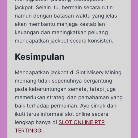
jackpot. Selain itu, bermain secara rutin
namun dengan batasan waktu yang jelas
akan membantu menjaga kestabilan
keuangan dan meningkatkan peluang
mendapatkan jackpot secara konsisten.
Kesimpulan
Mendapatkan jackpot di Slot Misery Mining
memang tidak sepenuhnya bergantung
pada keberuntungan semata, tetapi juga
memerlukan strategi dan pemahaman yang
baik terhadap permainan. Ayo simak dan
ikuti terus informasi slot online secara
lengkap hanya di
SLOT ONLINE RTP
TERTINGGI
.