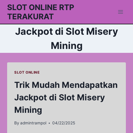
Skip
SLOT ONLINE RTP
to
TERAKURAT
content
Jackpot di Slot Misery
Mining
SLOT ONLINE
Trik Mudah Mendapatkan
Jackpot di Slot Misery
Mining
By
admintrampol
04/22/2025