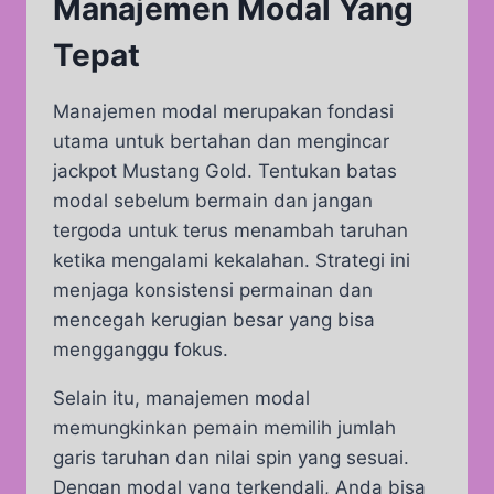
Manajemen Modal Yang
Tepat
Manajemen modal merupakan fondasi
utama untuk bertahan dan mengincar
jackpot Mustang Gold. Tentukan batas
modal sebelum bermain dan jangan
tergoda untuk terus menambah taruhan
ketika mengalami kekalahan. Strategi ini
menjaga konsistensi permainan dan
mencegah kerugian besar yang bisa
mengganggu fokus.
Selain itu, manajemen modal
memungkinkan pemain memilih jumlah
garis taruhan dan nilai spin yang sesuai.
Dengan modal yang terkendali, Anda bisa