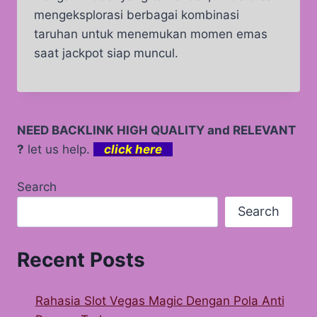
mengeksplorasi berbagai kombinasi
taruhan untuk menemukan momen emas
saat jackpot siap muncul.
NEED BACKLINK HIGH QUALITY and RELEVANT
?
let us help.
click here
Search
Search
Recent Posts
Rahasia Slot Vegas Magic Dengan Pola Anti