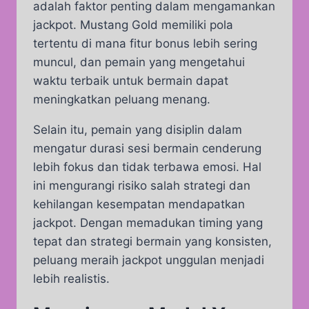
adalah faktor penting dalam mengamankan
jackpot. Mustang Gold memiliki pola
tertentu di mana fitur bonus lebih sering
muncul, dan pemain yang mengetahui
waktu terbaik untuk bermain dapat
meningkatkan peluang menang.
Selain itu, pemain yang disiplin dalam
mengatur durasi sesi bermain cenderung
lebih fokus dan tidak terbawa emosi. Hal
ini mengurangi risiko salah strategi dan
kehilangan kesempatan mendapatkan
jackpot. Dengan memadukan timing yang
tepat dan strategi bermain yang konsisten,
peluang meraih jackpot unggulan menjadi
lebih realistis.