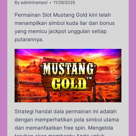
By
admintrampol
11/29/2025
Permainan Slot Mustang Gold kini telah
menampilkan simbol kuda liar dan bonus
yang memicu jackpot unggulan setiap
putarannya.
Strategi handal dala permainan ini adalah
dengan memperhatikan pola simbol utama
dan memanfaatkan free spin. Mengelola