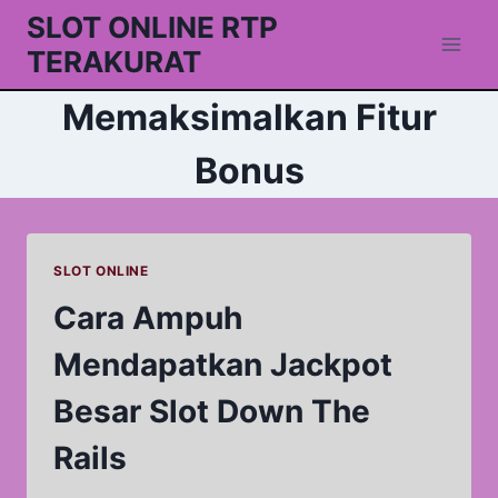
Skip
SLOT ONLINE RTP
to
TERAKURAT
content
Memaksimalkan Fitur
Bonus
SLOT ONLINE
Cara Ampuh
Mendapatkan Jackpot
Besar Slot Down The
Rails