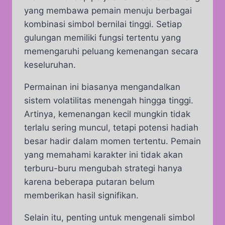
yang membawa pemain menuju berbagai
kombinasi simbol bernilai tinggi. Setiap
gulungan memiliki fungsi tertentu yang
memengaruhi peluang kemenangan secara
keseluruhan.
Permainan ini biasanya mengandalkan
sistem volatilitas menengah hingga tinggi.
Artinya, kemenangan kecil mungkin tidak
terlalu sering muncul, tetapi potensi hadiah
besar hadir dalam momen tertentu. Pemain
yang memahami karakter ini tidak akan
terburu-buru mengubah strategi hanya
karena beberapa putaran belum
memberikan hasil signifikan.
Selain itu, penting untuk mengenali simbol