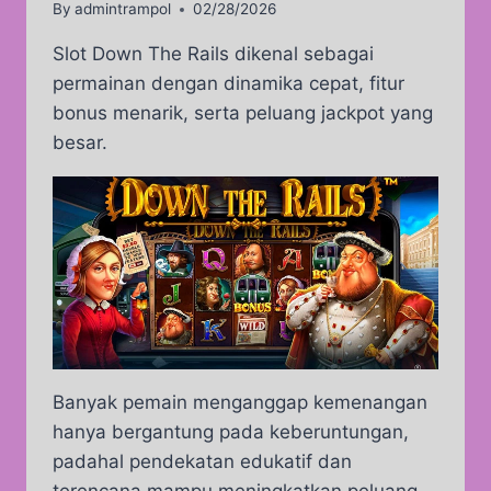
By
admintrampol
02/28/2026
Slot Down The Rails dikenal sebagai
permainan dengan dinamika cepat, fitur
bonus menarik, serta peluang jackpot yang
besar.
Banyak pemain menganggap kemenangan
hanya bergantung pada keberuntungan,
padahal pendekatan edukatif dan