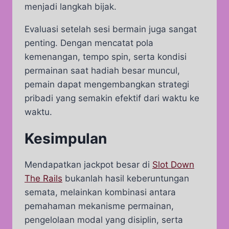
menjadi langkah bijak.
Evaluasi setelah sesi bermain juga sangat
penting. Dengan mencatat pola
kemenangan, tempo spin, serta kondisi
permainan saat hadiah besar muncul,
pemain dapat mengembangkan strategi
pribadi yang semakin efektif dari waktu ke
waktu.
Kesimpulan
Mendapatkan jackpot besar di
Slot Down
The Rails
bukanlah hasil keberuntungan
semata, melainkan kombinasi antara
pemahaman mekanisme permainan,
pengelolaan modal yang disiplin, serta