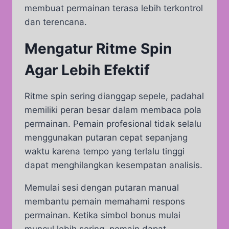
membuat permainan terasa lebih terkontrol
dan terencana.
Mengatur Ritme Spin
Agar Lebih Efektif
Ritme spin sering dianggap sepele, padahal
memiliki peran besar dalam membaca pola
permainan. Pemain profesional tidak selalu
menggunakan putaran cepat sepanjang
waktu karena tempo yang terlalu tinggi
dapat menghilangkan kesempatan analisis.
Memulai sesi dengan putaran manual
membantu pemain memahami respons
permainan. Ketika simbol bonus mulai