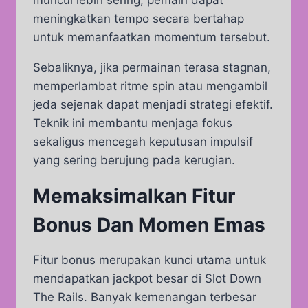
muncul lebih sering, pemain dapat
meningkatkan tempo secara bertahap
untuk memanfaatkan momentum tersebut.
Sebaliknya, jika permainan terasa stagnan,
memperlambat ritme spin atau mengambil
jeda sejenak dapat menjadi strategi efektif.
Teknik ini membantu menjaga fokus
sekaligus mencegah keputusan impulsif
yang sering berujung pada kerugian.
Memaksimalkan Fitur
Bonus Dan Momen Emas
Fitur bonus merupakan kunci utama untuk
mendapatkan jackpot besar di Slot Down
The Rails. Banyak kemenangan terbesar