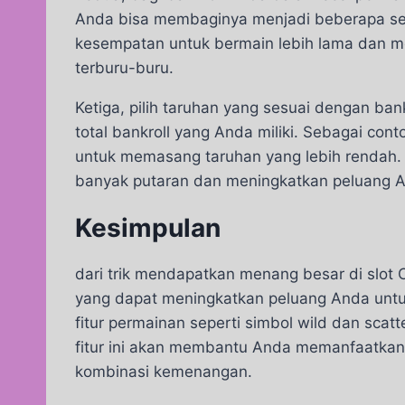
Anda bisa membaginya menjadi beberapa sesi
kesempatan untuk bermain lebih lama dan me
terburu-buru.
Ketiga, pilih taruhan yang sesuai dengan ba
total bankroll yang Anda miliki. Sebagai cont
untuk memasang taruhan yang lebih rendah.
banyak putaran dan meningkatkan peluang 
Kesimpulan
dari trik mendapatkan menang besar di slot 
yang dapat meningkatkan peluang Anda untu
fitur permainan seperti simbol wild dan scatt
fitur ini akan membantu Anda memanfaatkan
kombinasi kemenangan.