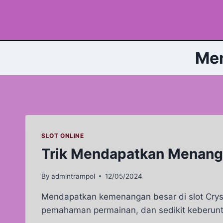
Skip
to
content
Men
SLOT ONLINE
Trik Mendapatkan Menang B
By
admintrampol
12/05/2024
Mendapatkan kemenangan besar di slot Cryst
pemahaman permainan, dan sedikit keberun