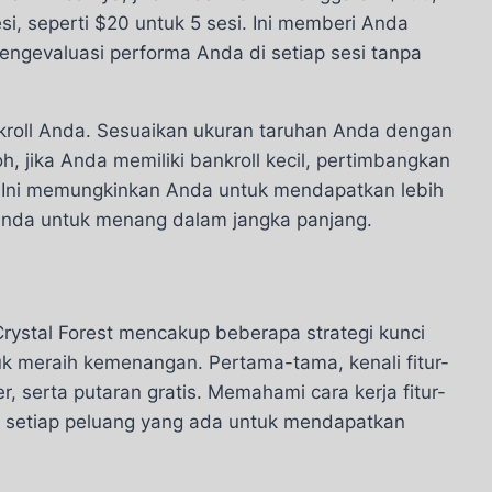
, seperti $20 untuk 5 sesi. Ini memberi Anda
ngevaluasi performa Anda di setiap sesi tanpa
nkroll Anda. Sesuaikan ukuran taruhan Anda dengan
oh, jika Anda memiliki bankroll kecil, pertimbangkan
 Ini memungkinkan Anda untuk mendapatkan lebih
Anda untuk menang dalam jangka panjang.
Crystal Forest mencakup beberapa strategi kunci
k meraih kemenangan. Pertama-tama, kenali fitur-
er, serta putaran gratis. Memahami cara kerja fitur-
 setiap peluang yang ada untuk mendapatkan