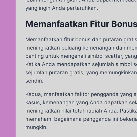
yang ingin Anda pertaruhkan.
Memanfaatkan Fitur Bonus
Memanfaatkan fitur bonus dan putaran gratis 
meningkatkan peluang kemenangan dan mem
penting untuk mengenali simbol scatter, yang
Ketika Anda mendapatkan sejumlah simbol s
sejumlah putaran gratis, yang memungkink
sendiri.
Kedua, manfaatkan faktor pengganda yang ser
kasus, kemenangan yang Anda dapatkan selam
meningkatkan nilai total hadiah Anda. Past
memahami bagaimana pengganda ini bekerj
mungkin.