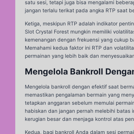
satu sesi, tetapi juga bisa mengalami bebera
jangan terlalu terikat pada angka RTP saat b
Ketiga, meskipun RTP adalah indikator penting
Slot Crystal Forest mungkin memiliki volatil
kemenangan dengan frekuensi yang cukup baik
Memahami kedua faktor ini RTP dan volatil
permainan yang lebih baik dan menyesuaika
Mengelola Bankroll Dengan
Mengelola bankroll dengan efektif saat berma
memastikan pengalaman bermain yang menye
tetapkan anggaran sebelum memulai permain
habiskan dan jangan pernah melebihi batas i
kerugian besar dan menjaga kontrol atas pe
Kedua, bagi bankroll Anda dalam sesi permai