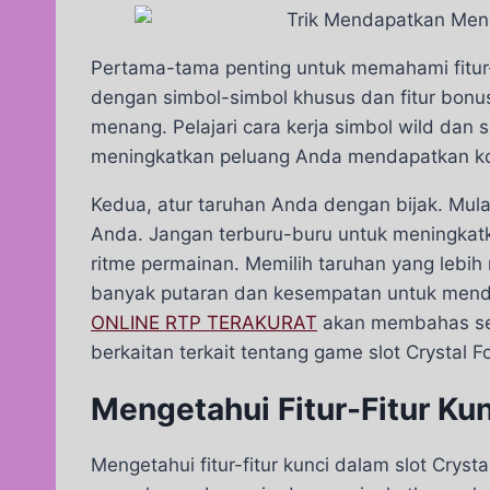
Pertama-tama penting untuk memahami fitur-fi
dengan simbol-simbol khusus dan fitur bon
menang. Pelajari cara kerja simbol wild dan sc
meningkatkan peluang Anda mendapatkan k
Kedua, atur taruhan Anda dengan bijak. Mul
Anda. Jangan terburu-buru untuk meningka
ritme permainan. Memilih taruhan yang lebi
banyak putaran dan kesempatan untuk men
ONLINE RTP TERAKURAT
akan membahas ser
berkaitan terkait tentang game slot Crystal Fo
Mengetahui Fitur-Fitur Kun
Mengetahui fitur-fitur kunci dalam slot Crys