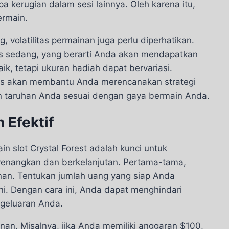
pa kerugian dalam sesi lainnya. Oleh karena itu,
ermain.
, volatilitas permainan juga perlu diperhatikan.
itas sedang, yang berarti Anda akan mendapatkan
, tetapi ukuran hadiah dapat bervariasi.
itas akan membantu Anda merencanakan strategi
n taruhan Anda sesuai dengan gaya bermain Anda.
 Efektif
in slot Crystal Forest adalah kunci untuk
nangkan dan berkelanjutan. Pertama-tama,
an. Tentukan jumlah uang yang siap Anda
ni. Dengan cara ini, Anda dapat menghindari
ngeluaran Anda.
nan. Misalnya, jika Anda memiliki anggaran $100,