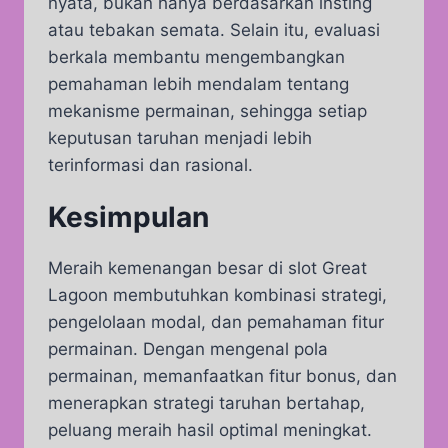
nyata, bukan hanya berdasarkan insting
atau tebakan semata. Selain itu, evaluasi
berkala membantu mengembangkan
pemahaman lebih mendalam tentang
mekanisme permainan, sehingga setiap
keputusan taruhan menjadi lebih
terinformasi dan rasional.
Kesimpulan
Meraih kemenangan besar di slot Great
Lagoon membutuhkan kombinasi strategi,
pengelolaan modal, dan pemahaman fitur
permainan. Dengan mengenal pola
permainan, memanfaatkan fitur bonus, dan
menerapkan strategi taruhan bertahap,
peluang meraih hasil optimal meningkat.