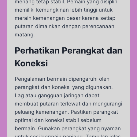
menang tetap stabil. Pemain yang disiplin
memiliki kemungkinan lebih tinggi untuk
meraih kemenangan besar karena setiap
putaran dimainkan dengan perencanaan
matang.
Perhatikan Perangkat dan
Koneksi
Pengalaman bermain dipengaruhi oleh
perangkat dan koneksi yang digunakan.
Lag atau gangguan jaringan dapat
membuat putaran terlewat dan mengurangi
peluang kemenangan. Pastikan perangkat
optimal dan koneksi stabil sebelum
bermain. Gunakan perangkat yang nyaman
untuk sesi bermain panjang. Tampilan jelas