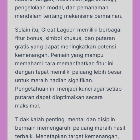
pengelolaan modal, dan pemahaman
mendalam tentang mekanisme permainan.
Selain itu, Great Lagoon memiliki berbagai
fitur bonus, simbol khusus, dan putaran
gratis yang dapat meningkatkan potensi
kemenangan. Pemain yang mampu
memahami cara memanfaatkan fitur ini
dengan tepat memiliki peluang lebih besar
untuk meraih hadiah signifikan.
Pengetahuan ini menjadi kunci agar setiap
putaran dapat dioptimalkan secara
maksimal.
Tidak kalah penting, mental dan disiplin
bermain memengaruhi peluang meraih hasil
terbaik. Menetapkan target kemenangan,