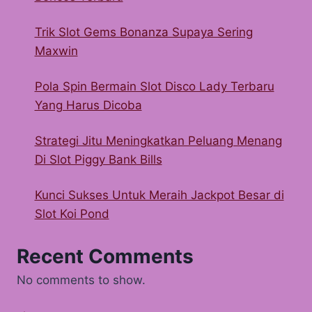
Trik Slot Gems Bonanza Supaya Sering
Maxwin
Pola Spin Bermain Slot Disco Lady Terbaru
Yang Harus Dicoba
Strategi Jitu Meningkatkan Peluang Menang
Di Slot Piggy Bank Bills
Kunci Sukses Untuk Meraih Jackpot Besar di
Slot Koi Pond
Recent Comments
No comments to show.