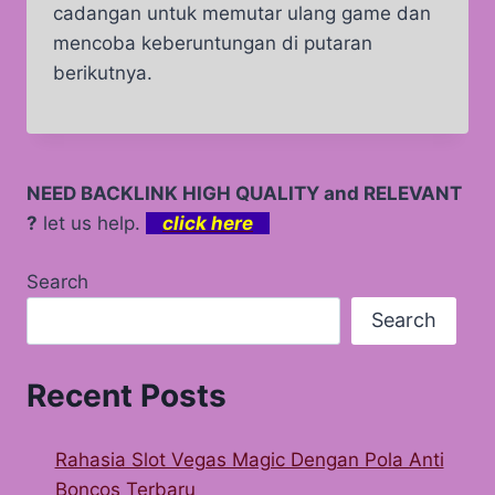
cadangan untuk memutar ulang game dan
mencoba keberuntungan di putaran
berikutnya.
NEED BACKLINK HIGH QUALITY and RELEVANT
?
let us help.
click here
Search
Search
Recent Posts
Rahasia Slot Vegas Magic Dengan Pola Anti
Boncos Terbaru