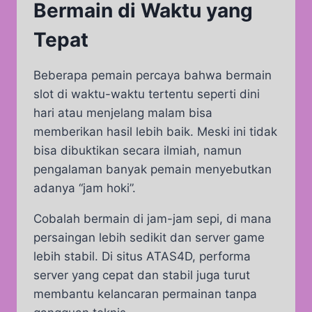
Bermain di Waktu yang
Tepat
Beberapa pemain percaya bahwa bermain
slot di waktu-waktu tertentu seperti dini
hari atau menjelang malam bisa
memberikan hasil lebih baik. Meski ini tidak
bisa dibuktikan secara ilmiah, namun
pengalaman banyak pemain menyebutkan
adanya “jam hoki”.
Cobalah bermain di jam-jam sepi, di mana
persaingan lebih sedikit dan server game
lebih stabil. Di situs ATAS4D, performa
server yang cepat dan stabil juga turut
membantu kelancaran permainan tanpa