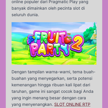
online populer dari Pragmatic Play yang
banyak dimainkan oleh pecinta slot di
seluruh dunia.
Dengan tampilan warna-warni, tema buah-
buahan yang menyegarkan, serta potensi
kemenangan hingga ribuan kali lipat dari
taruhan, game ini sangat cocok bagi Anda
yang ingin menang besar dengan cara
yang menyenangkan.
SLOT ONLINE RTP