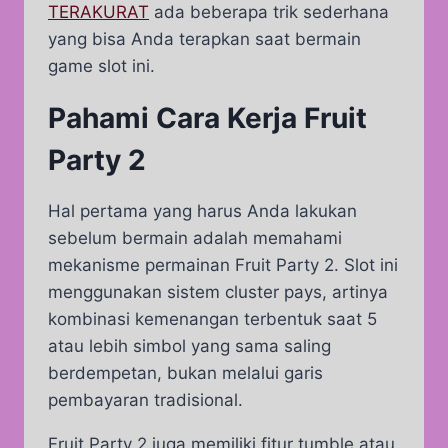
TERAKURAT
ada beberapa trik sederhana
yang bisa Anda terapkan saat bermain
game slot ini.
Pahami Cara Kerja Fruit
Party 2
Hal pertama yang harus Anda lakukan
sebelum bermain adalah memahami
mekanisme permainan Fruit Party 2. Slot ini
menggunakan sistem cluster pays, artinya
kombinasi kemenangan terbentuk saat 5
atau lebih simbol yang sama saling
berdempetan, bukan melalui garis
pembayaran tradisional.
Fruit Party 2 juga memiliki fitur tumble atau