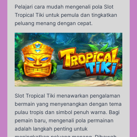
Pelajari cara mudah mengenali pola Slot
Tropical Tiki untuk pemula dan tingkatkan
peluang menang dengan cepat.
Slot Tropical Tiki menawarkan pengalaman
bermain yang menyenangkan dengan tema
pulau tropis dan simbol penuh warna. Bagi
pemain baru, mengenali pola permainan
adalah langkah penting untuk