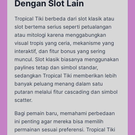
Dengan Slot Lain
Tropical Tiki berbeda dari slot klasik atau
slot bertema serius seperti petualangan
atau mitologi karena menggabungkan
visual tropis yang ceria, mekanisme yang
interaktif, dan fitur bonus yang sering
muncul. Slot klasik biasanya menggunakan
paylines tetap dan simbol standar,
sedangkan Tropical Tiki memberikan lebih
banyak peluang menang dalam satu
putaran melalui fitur cascading dan simbol
scatter.
Bagi pemain baru, memahami perbedaan
ini penting agar mereka bisa memilih
permainan sesuai preferensi. Tropical Tiki