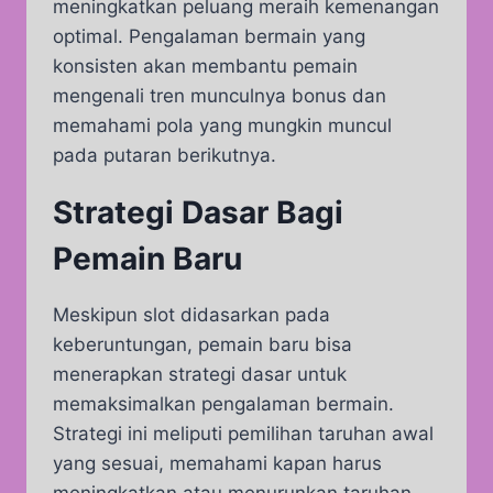
meningkatkan peluang meraih kemenangan
optimal. Pengalaman bermain yang
konsisten akan membantu pemain
mengenali tren munculnya bonus dan
memahami pola yang mungkin muncul
pada putaran berikutnya.
Strategi Dasar Bagi
Pemain Baru
Meskipun slot didasarkan pada
keberuntungan, pemain baru bisa
menerapkan strategi dasar untuk
memaksimalkan pengalaman bermain.
Strategi ini meliputi pemilihan taruhan awal
yang sesuai, memahami kapan harus