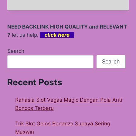
NEED BACKLINK HIGH QUALITY and RELEVANT
?
let us help.
click here
Search
Search
Recent Posts
Rahasia Slot Vegas Magic Dengan Pola Anti
Boncos Terbaru
Trik Slot Gems Bonanza Supaya Sering
Maxwin