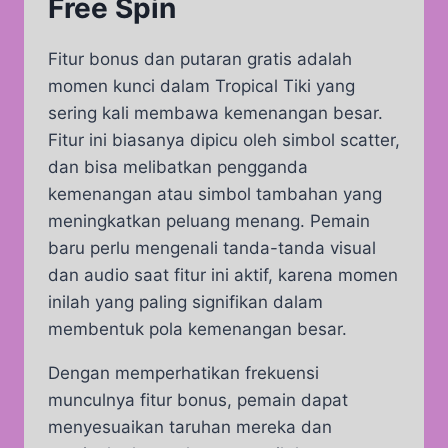
Free Spin
Fitur bonus dan putaran gratis adalah
momen kunci dalam Tropical Tiki yang
sering kali membawa kemenangan besar.
Fitur ini biasanya dipicu oleh simbol scatter,
dan bisa melibatkan pengganda
kemenangan atau simbol tambahan yang
meningkatkan peluang menang. Pemain
baru perlu mengenali tanda-tanda visual
dan audio saat fitur ini aktif, karena momen
inilah yang paling signifikan dalam
membentuk pola kemenangan besar.
Dengan memperhatikan frekuensi
munculnya fitur bonus, pemain dapat
menyesuaikan taruhan mereka dan