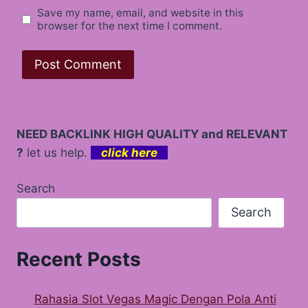
Save my name, email, and website in this
browser for the next time I comment.
NEED BACKLINK HIGH QUALITY and RELEVANT
?
let us help.
click here
Search
Search
Recent Posts
Rahasia Slot Vegas Magic Dengan Pola Anti