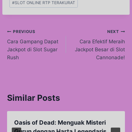
#
SLOT ONLINE RTP TERAKURAT
Post
PREVIOUS
NEXT
Cara Gampang Dapat
Cara Efektif Meraih
navigation
Jackpot di Slot Sugar
Jackpot Besar di Slot
Rush
Cannonade!
Similar Posts
Oasis of Dead: Menguak Misteri
Gurun dengan Harta Legendaris