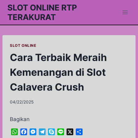
Skip
SLOT ONLINE RTP
to
TERAKURAT
content
SLOT ONLINE
Cara Terbaik Meraih
Kemenangan di Slot
Calavera Crush
04/22/2025
Bagikan
W
F
M
T
S
L
X
S