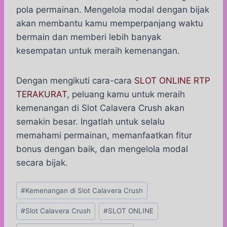
pola permainan. Mengelola modal dengan bijak
akan membantu kamu memperpanjang waktu
bermain dan memberi lebih banyak
kesempatan untuk meraih kemenangan.
Dengan mengikuti cara-cara
SLOT ONLINE RTP
TERAKURAT
, peluang kamu untuk meraih
kemenangan di Slot Calavera Crush akan
semakin besar. Ingatlah untuk selalu
memahami permainan, memanfaatkan fitur
bonus dengan baik, dan mengelola modal
secara bijak.
Post
#
Kemenangan di Slot Calavera Crush
Tags:
#
Slot Calavera Crush
#
SLOT ONLINE