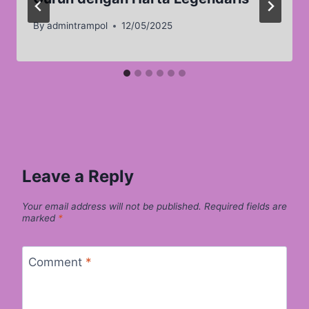
By
admintrampol
12/05/2025
Leave a Reply
Your email address will not be published.
Required fields are
marked
*
Comment
*