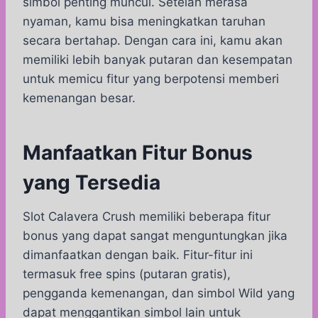
simbol penting muncul. Setelah merasa
nyaman, kamu bisa meningkatkan taruhan
secara bertahap. Dengan cara ini, kamu akan
memiliki lebih banyak putaran dan kesempatan
untuk memicu fitur yang berpotensi memberi
kemenangan besar.
Manfaatkan Fitur Bonus
yang Tersedia
Slot Calavera Crush memiliki beberapa fitur
bonus yang dapat sangat menguntungkan jika
dimanfaatkan dengan baik. Fitur-fitur ini
termasuk free spins (putaran gratis),
pengganda kemenangan, dan simbol Wild yang
dapat menggantikan simbol lain untuk