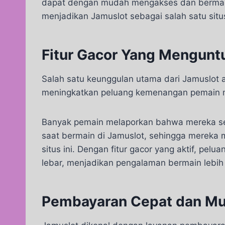
dapat dengan mudah mengakses dan bermain s
menjadikan Jamuslot sebagai salah satu situs
Fitur Gacor Yang Mengun
Salah satu keunggulan utama dari Jamuslot ad
meningkatkan peluang kemenangan pemain mel
Banyak pemain melaporkan bahwa mereka s
saat bermain di Jamuslot, sehingga mereka 
situs ini. Dengan fitur gacor yang aktif, pe
lebar, menjadikan pengalaman bermain leb
Pembayaran Cepat dan M