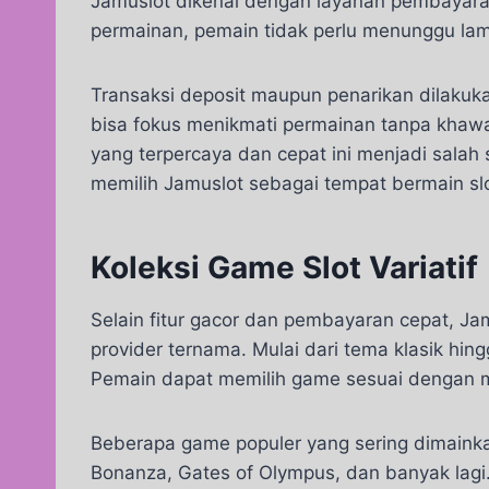
Jamuslot dikenal dengan layanan pembayar
permainan, pemain tidak perlu menunggu l
Transaksi deposit maupun penarikan dilakuk
bisa fokus menikmati permainan tanpa khaw
yang terpercaya dan cepat ini menjadi sala
memilih Jamuslot sebagai tempat bermain slo
Koleksi Game Slot Variatif
Selain fitur gacor dan pembayaran cepat, Ja
provider ternama. Mulai dari tema klasik hing
Pemain dapat memilih game sesuai dengan min
Beberapa game populer yang sering dimainka
Bonanza, Gates of Olympus, dan banyak lag