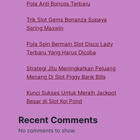
Pola Anti Boncos Terbaru
Trik Slot Gems Bonanza Supaya
Sering Maxwin
Pola Spin Bermain Slot Disco Lady
Terbaru Yang Harus Dicoba
Strategi Jitu Meningkatkan Peluang
Menang Di Slot Piggy Bank Bills
Kunci Sukses Untuk Meraih Jackpot
Besar di Slot Koi Pond
Recent Comments
No comments to show.