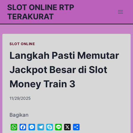
Skip
SLOT ONLINE RTP
to
TERAKURAT
content
SLOT ONLINE
Langkah Pasti Memutar
Jackpot Besar di Slot
Money Train 3
11/29/2025
Bagikan
W
F
M
T
S
L
X
S