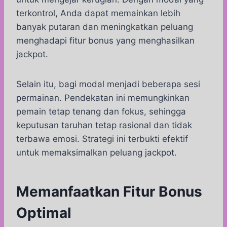
terkontrol, Anda dapat memainkan lebih
banyak putaran dan meningkatkan peluang
menghadapi fitur bonus yang menghasilkan
jackpot.
Selain itu, bagi modal menjadi beberapa sesi
permainan. Pendekatan ini memungkinkan
pemain tetap tenang dan fokus, sehingga
keputusan taruhan tetap rasional dan tidak
terbawa emosi. Strategi ini terbukti efektif
untuk memaksimalkan peluang jackpot.
Memanfaatkan Fitur Bonus
Optimal