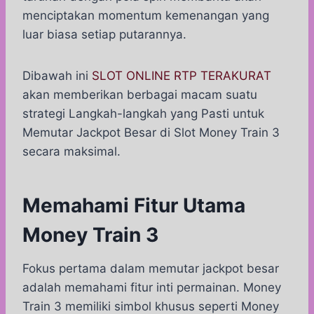
menciptakan momentum kemenangan yang
luar biasa setiap putarannya.
Dibawah ini
SLOT ONLINE RTP TERAKURAT
akan memberikan berbagai macam suatu
strategi Langkah-langkah yang Pasti untuk
Memutar Jackpot Besar di Slot Money Train 3
secara maksimal.
Memahami Fitur Utama
Money Train 3
Fokus pertama dalam memutar jackpot besar
adalah memahami fitur inti permainan. Money
Train 3 memiliki simbol khusus seperti Money