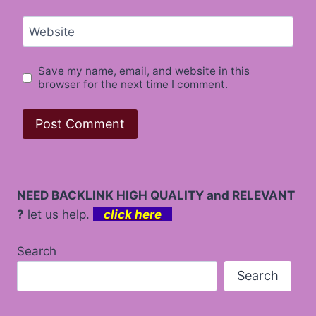
Website
Save my name, email, and website in this
browser for the next time I comment.
NEED BACKLINK HIGH QUALITY and RELEVANT
?
let us help.
click here
Search
Search