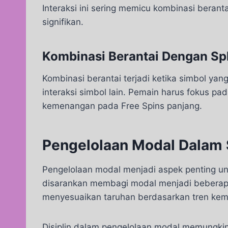
Interaksi ini sering memicu kombinasi beran
signifikan.
Kombinasi Berantai Dengan Sp
Kombinasi berantai terjadi ketika simbol ya
interaksi simbol lain. Pemain harus fokus p
kemenangan pada Free Spins panjang.
Pengelolaan Modal Dalam S
Pengelolaan modal menjadi aspek penting un
disarankan membagi modal menjadi beberapa
menyesuaikan taruhan berdasarkan tren kem
Disiplin dalam pengelolaan modal memungki