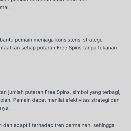
mal.
ntu pemain menjaga konsistensi strategi.
faatkan setiap putaran Free Spins tanpa tekanan
an jumlah putaran Free Spins, simbol yang terbagi,
leh. Pemain dapat menilai efektivitas strategi dan
nya.
an dan adaptif terhadap tren permainan, sehingga