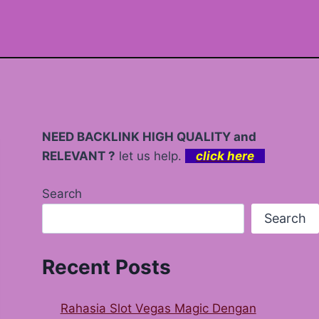
NEED BACKLINK HIGH QUALITY and
RELEVANT ?
let us help.
click here
Search
Search
Recent Posts
Rahasia Slot Vegas Magic Dengan