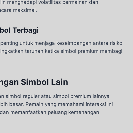
in menghadapi volatilitas permainan dan
cara maksimal.
bol Terbagi
penting untuk menjaga keseimbangan antara risiko
ingkatkan taruhan ketika simbol premium membagi
engan Simbol Lain
an simbol reguler atau simbol premium lainnya
ih besar. Pemain yang memahami interaksi ini
at dan memanfaatkan peluang kemenangan