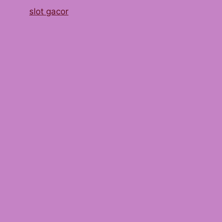
slot gacor