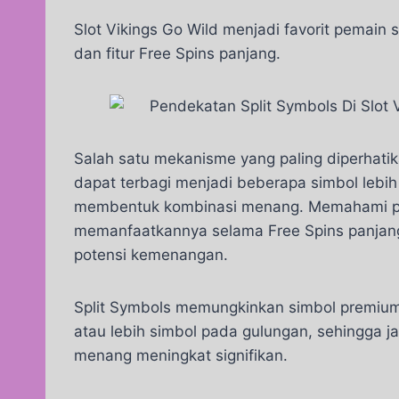
h
a
e
e
k
i
h
a
c
s
l
y
n
a
Slot Vikings Go Wild menjadi favorit pemain 
t
e
s
e
p
e
r
dan fitur Free Spins panjang.
s
b
e
g
e
e
A
o
n
r
p
o
g
a
p
k
e
m
r
Salah satu mekanisme yang paling diperhatik
dapat terbagi menjadi beberapa simbol lebih
membentuk kombinasi menang. Memahami pe
memanfaatkannya selama Free Spins panjang
potensi kemenangan.
Split Symbols memungkinkan simbol premium 
atau lebih simbol pada gulungan, sehingga 
menang meningkat signifikan.