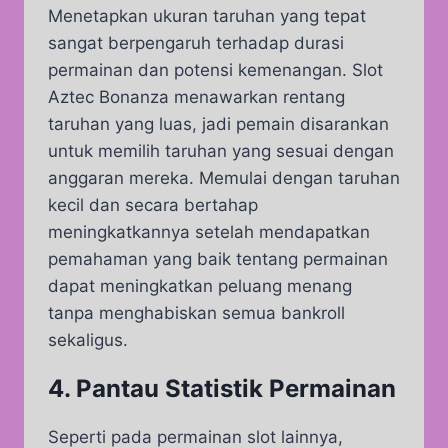
Menetapkan ukuran taruhan yang tepat
sangat berpengaruh terhadap durasi
permainan dan potensi kemenangan. Slot
Aztec Bonanza menawarkan rentang
taruhan yang luas, jadi pemain disarankan
untuk memilih taruhan yang sesuai dengan
anggaran mereka. Memulai dengan taruhan
kecil dan secara bertahap
meningkatkannya setelah mendapatkan
pemahaman yang baik tentang permainan
dapat meningkatkan peluang menang
tanpa menghabiskan semua bankroll
sekaligus.
4. Pantau Statistik Permainan
Seperti pada permainan slot lainnya,