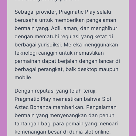
Sebagai provider, Pragmatic Play selalu
berusaha untuk memberikan pengalaman
bermain yang. Adil, aman, dan menghibur
dengan mematuhi regulasi yang ketat di
berbagai yurisdiksi. Mereka menggunakan
teknologi canggih untuk memastikan
permainan dapat berjalan dengan lancar di
berbagai perangkat, baik desktop maupun
mobile.
Dengan reputasi yang telah teruji,
Pragmatic Play memastikan bahwa Slot
Aztec Bonanza memberikan. Pengalaman
bermain yang menyenangkan dan penuh
tantangan bagi para pemain yang mencari
kemenangan besar di dunia slot online.