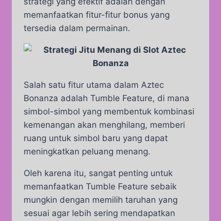
strategi yang efektif adalah dengan
memanfaatkan fitur-fitur bonus yang
tersedia dalam permainan.
Salah satu fitur utama dalam Aztec
Bonanza adalah Tumble Feature, di mana
simbol-simbol yang membentuk kombinasi
kemenangan akan menghilang, memberi
ruang untuk simbol baru yang dapat
meningkatkan peluang menang.
Oleh karena itu, sangat penting untuk
memanfaatkan Tumble Feature sebaik
mungkin dengan memilih taruhan yang
sesuai agar lebih sering mendapatkan