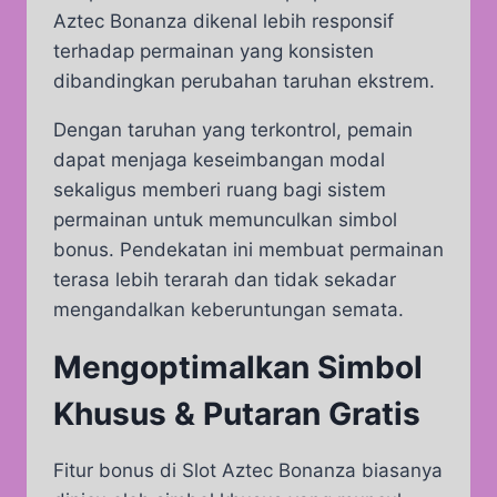
Aztec Bonanza dikenal lebih responsif
terhadap permainan yang konsisten
dibandingkan perubahan taruhan ekstrem.
Dengan taruhan yang terkontrol, pemain
dapat menjaga keseimbangan modal
sekaligus memberi ruang bagi sistem
permainan untuk memunculkan simbol
bonus. Pendekatan ini membuat permainan
terasa lebih terarah dan tidak sekadar
mengandalkan keberuntungan semata.
Mengoptimalkan Simbol
Khusus & Putaran Gratis
Fitur bonus di Slot Aztec Bonanza biasanya