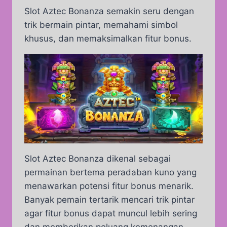
Slot Aztec Bonanza semakin seru dengan
trik bermain pintar, memahami simbol
khusus, dan memaksimalkan fitur bonus.
Slot Aztec Bonanza dikenal sebagai
permainan bertema peradaban kuno yang
menawarkan potensi fitur bonus menarik.
Banyak pemain tertarik mencari trik pintar
agar fitur bonus dapat muncul lebih sering