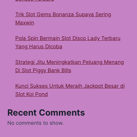
Trik Slot Gems Bonanza Supaya Sering
Maxwin
Pola Spin Bermain Slot Disco Lady Terbaru
Yang Harus Dicoba
Strategi Jitu Meningkatkan Peluang Menang
Di Slot Piggy Bank Bills
Kunci Sukses Untuk Meraih Jackpot Besar di
Slot Koi Pond
Recent Comments
No comments to show.