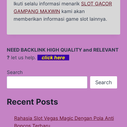
Ikuti selalu informasi menarik
SLOT GACOR
GAMPANG MAXWIN
kami akan
memberikan informasi game slot lainnya.
NEED BACKLINK HIGH QUALITY and RELEVANT
?
let us help.
click here
Search
Search
Recent Posts
Rahasia Slot Vegas Magic Dengan Pola Anti
Boncos Terbaru