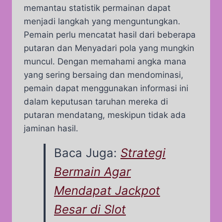
memantau statistik permainan dapat
menjadi langkah yang menguntungkan.
Pemain perlu mencatat hasil dari beberapa
putaran dan Menyadari pola yang mungkin
muncul. Dengan memahami angka mana
yang sering bersaing dan mendominasi,
pemain dapat menggunakan informasi ini
dalam keputusan taruhan mereka di
putaran mendatang, meskipun tidak ada
jaminan hasil.
Baca Juga:
Strategi
Bermain Agar
Mendapat Jackpot
Besar di Slot