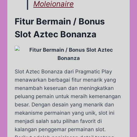
Moleionaire
Fitur Bermain / Bonus
Slot Aztec Bonanza
Slot Aztec Bonanza dari Pragmatic Play
menawarkan berbagai fitur menarik yang
menambah keseruan dan meningkatkan
peluang pemain untuk meraih kemenangan
besar. Dengan desain yang menarik dan
mekanisme permainan yang unik, slot ini
menjadi salah satu pilihan favorit di
kalangan penggemar permainan slot.