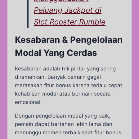
Peluang Jackpot di
Slot Rooster Rumble
Kesabaran & Pengelolaan
Modal Yang Cerdas
Kesabaran adalah trik pintar yang sering
diremehkan. Banyak pemain gagal
merasakan fitur bonus karena terlalu cepat
kehabisan modal atau bermain secara
emosional.
Dengan pengelolaan modal yang baik,
pemain dapat bertahan lebih lama dan
menunggu momen terbaik saat fitur bonus