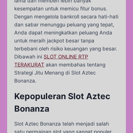
lama dan memberi lebih banyak
kesempatan untuk memicu fitur bonus.
Dengan mengelola bankroll secara hati-hati
dan sabar menunggu peluang yang tepat,
Anda dapat meningkatkan peluang Anda
untuk meraih jackpot besar tanpa
terbebani oleh risiko keuangan yang besar.
Dibawah ini
SLOT ONLINE RTP
TERAKURAT
akan membahas tentang
Strategi Jitu Menang di Slot Aztec
Bonanza.
Kepopuleran Slot Aztec
Bonanza
Slot Aztec Bonanza telah menjadi salah
satu permainan slot yang sangat populer,