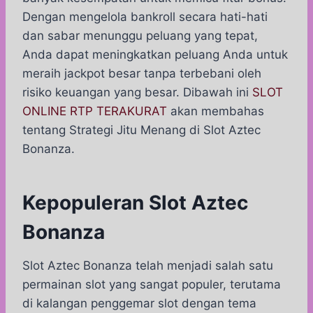
Dengan mengelola bankroll secara hati-hati
dan sabar menunggu peluang yang tepat,
Anda dapat meningkatkan peluang Anda untuk
meraih jackpot besar tanpa terbebani oleh
risiko keuangan yang besar. Dibawah ini
SLOT
ONLINE RTP TERAKURAT
akan membahas
tentang Strategi Jitu Menang di Slot Aztec
Bonanza.
Kepopuleran Slot Aztec
Bonanza
Slot Aztec Bonanza telah menjadi salah satu
permainan slot yang sangat populer, terutama
di kalangan penggemar slot dengan tema