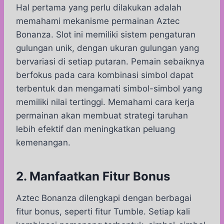
Hal pertama yang perlu dilakukan adalah
memahami mekanisme permainan Aztec
Bonanza. Slot ini memiliki sistem pengaturan
gulungan unik, dengan ukuran gulungan yang
bervariasi di setiap putaran. Pemain sebaiknya
berfokus pada cara kombinasi simbol dapat
terbentuk dan mengamati simbol-simbol yang
memiliki nilai tertinggi. Memahami cara kerja
permainan akan membuat strategi taruhan
lebih efektif dan meningkatkan peluang
kemenangan.
2. Manfaatkan Fitur Bonus
Aztec Bonanza dilengkapi dengan berbagai
fitur bonus, seperti fitur Tumble. Setiap kali