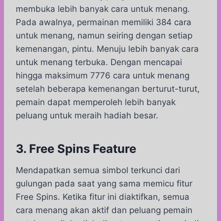
membuka lebih banyak cara untuk menang.
Pada awalnya, permainan memiliki 384 cara
untuk menang, namun seiring dengan setiap
kemenangan, pintu. Menuju lebih banyak cara
untuk menang terbuka. Dengan mencapai
hingga maksimum 7776 cara untuk menang
setelah beberapa kemenangan berturut-turut,
pemain dapat memperoleh lebih banyak
peluang untuk meraih hadiah besar.
3. Free Spins Feature
Mendapatkan semua simbol terkunci dari
gulungan pada saat yang sama memicu fitur
Free Spins. Ketika fitur ini diaktifkan, semua
cara menang akan aktif dan peluang pemain