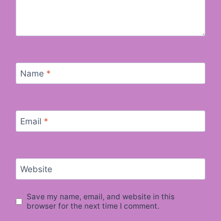
Name
*
Email
*
Website
Save my name, email, and website in this
browser for the next time I comment.