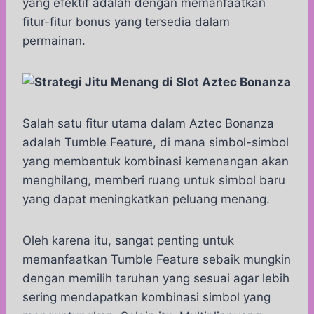
yang efektif adalah dengan memanfaatkan
s
b
e
g
e
e
fitur-fitur bonus yang tersedia dalam
A
o
n
r
permainan.
p
o
g
a
p
k
e
m
r
Salah satu fitur utama dalam Aztec Bonanza
adalah Tumble Feature, di mana simbol-simbol
yang membentuk kombinasi kemenangan akan
menghilang, memberi ruang untuk simbol baru
yang dapat meningkatkan peluang menang.
Oleh karena itu, sangat penting untuk
memanfaatkan Tumble Feature sebaik mungkin
dengan memilih taruhan yang sesuai agar lebih
sering mendapatkan kombinasi simbol yang