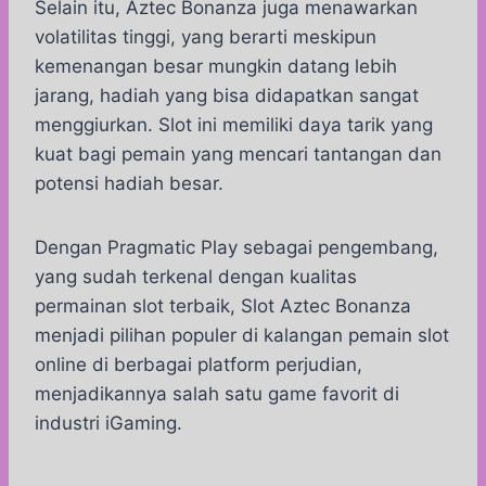
Selain itu, Aztec Bonanza juga menawarkan
volatilitas tinggi, yang berarti meskipun
kemenangan besar mungkin datang lebih
jarang, hadiah yang bisa didapatkan sangat
menggiurkan. Slot ini memiliki daya tarik yang
kuat bagi pemain yang mencari tantangan dan
potensi hadiah besar.
Dengan Pragmatic Play sebagai pengembang,
yang sudah terkenal dengan kualitas
permainan slot terbaik, Slot Aztec Bonanza
menjadi pilihan populer di kalangan pemain slot
online di berbagai platform perjudian,
menjadikannya salah satu game favorit di
industri iGaming.