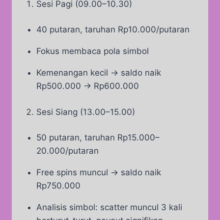
Sesi Pagi (09.00–10.30)
40 putaran, taruhan Rp10.000/putaran
Fokus membaca pola simbol
Kemenangan kecil → saldo naik
Rp500.000 → Rp600.000
Sesi Siang (13.00–15.00)
50 putaran, taruhan Rp15.000–
20.000/putaran
Free spins muncul → saldo naik
Rp750.000
Analisis simbol: scatter muncul 3 kali