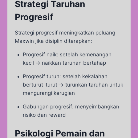
Strategi Taruhan
Progresif
Strategi progresif meningkatkan peluang
Maxwin jika disiplin diterapkan:
Progresif naik: setelah kemenangan
kecil → naikkan taruhan bertahap
Progresif turun: setelah kekalahan
berturut-turut → turunkan taruhan untuk
mengurangi kerugian
Gabungan progresif: menyeimbangkan
risiko dan reward
Psikologi Pemain dan