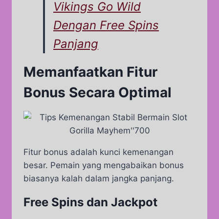
Vikings Go Wild
Dengan Free Spins
Panjang
Memanfaatkan Fitur
Bonus Secara Optimal
Fitur bonus adalah kunci kemenangan
besar. Pemain yang mengabaikan bonus
biasanya kalah dalam jangka panjang.
Free Spins dan Jackpot