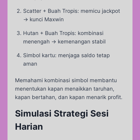
Scatter + Buah Tropis: memicu jackpot
→ kunci Maxwin
Hutan + Buah Tropis: kombinasi
menengah → kemenangan stabil
Simbol kartu: menjaga saldo tetap
aman
Memahami kombinasi simbol membantu
menentukan kapan menaikkan taruhan,
kapan bertahan, dan kapan menarik profit.
Simulasi Strategi Sesi
Harian