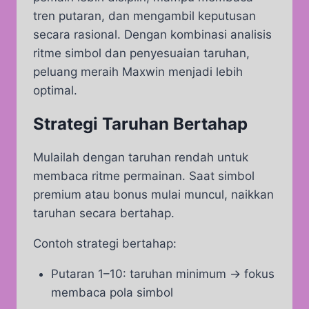
tren putaran, dan mengambil keputusan
secara rasional. Dengan kombinasi analisis
ritme simbol dan penyesuaian taruhan,
peluang meraih Maxwin menjadi lebih
optimal.
Strategi Taruhan Bertahap
Mulailah dengan taruhan rendah untuk
membaca ritme permainan. Saat simbol
premium atau bonus mulai muncul, naikkan
taruhan secara bertahap.
Contoh strategi bertahap:
Putaran 1–10: taruhan minimum → fokus
membaca pola simbol