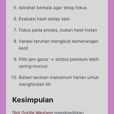
Istirahat berkala agar tetap fokus
Evaluasi hasil setiap sesi
Fokus pada proses, bukan hasil instan
Variasi taruhan mengikuti kemenangan
kecil
Pilih jam gacor → simbol premium lebih
sering muncul
Batasi taruhan maksimum harian untuk
menghindari tilt
Kesimpulan
Slot Gorilla Mayhem
menghadirkan