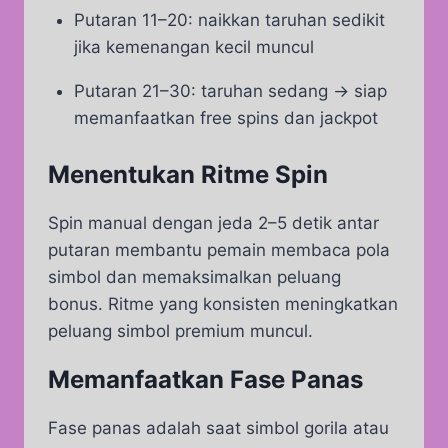
Putaran 11–20: naikkan taruhan sedikit
jika kemenangan kecil muncul
Putaran 21–30: taruhan sedang → siap
memanfaatkan free spins dan jackpot
Menentukan Ritme Spin
Spin manual dengan jeda 2–5 detik antar
putaran membantu pemain membaca pola
simbol dan memaksimalkan peluang
bonus. Ritme yang konsisten meningkatkan
peluang simbol premium muncul.
Memanfaatkan Fase Panas
Fase panas adalah saat simbol gorila atau