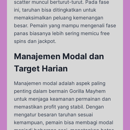
scatter muncul berturut-turut. Pada fase
ini, taruhan bisa ditingkatkan untuk
memaksimalkan peluang kemenangan
besar. Pemain yang mampu mengenali fase
panas biasanya lebih sering memicu free
spins dan jackpot.
Manajemen Modal dan
Target Harian
Manajemen modal adalah aspek paling
penting dalam bermain Gorilla Mayhem
untuk menjaga keamanan permainan dan
memastikan profit yang stabil. Dengan
mengatur besaran taruhan sesuai
kemampuan, pemain bisa membagi modal